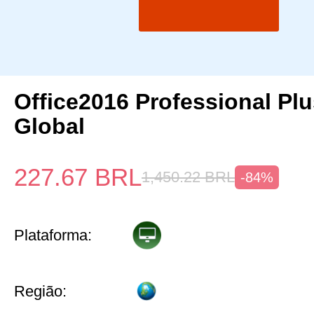
Office2016 Professional Pl
Global
227.67
BRL
1,450.22
BRL
-84%
Plataforma:
Região: